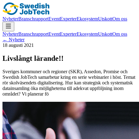
Nyheter
Branschrapport
Event
Experter
Ekosystem
Utskott
Om oss
Nyheter
Branschrapport
Event
Experter
Ekosystem
Utskott
Om oss
← Nyheter
18 augusti 2021
Livslångt lärande!!
Sveriges kommuner och regioner (SKR), Assedon, Promise och
Swedish JobTech samarbetar kring en serie webinarier i höst. Temat
rör skolväsendets digitalisering. Hur kan strategisk och systematisk
datainsamling öka möjligheterna till adekvat uppföljning inom
området? Vi planerar fö