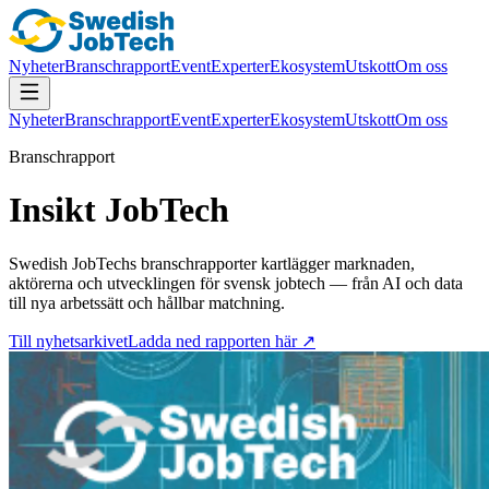
Nyheter
Branschrapport
Event
Experter
Ekosystem
Utskott
Om oss
Nyheter
Branschrapport
Event
Experter
Ekosystem
Utskott
Om oss
Branschrapport
Insikt JobTech
Swedish JobTechs branschrapporter kartlägger marknaden,
aktörerna och utvecklingen för svensk jobtech — från AI och data
till nya arbetssätt och hållbar matchning.
Till nyhetsarkivet
Ladda ned rapporten här ↗