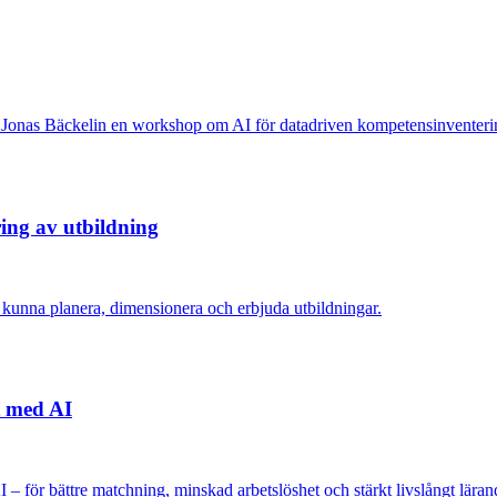
h Jonas Bäckelin en workshop om AI för datadriven kompetensinventeri
ing av utbildning
re kunna planera, dimensionera och erbjuda utbildningar.
t med AI
 för bättre matchning, minskad arbetslöshet och stärkt livslångt läran