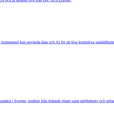
2024 och få senaste nytt från HR Tech Europe.
r kommuner kan använda data och AI för att lösa komplexa samhällsut
knaden i Sverige, insikter från ledande röster samt möjligheter och utm