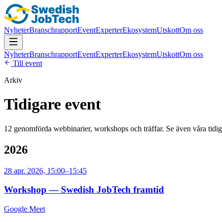
Nyheter
Branschrapport
Event
Experter
Ekosystem
Utskott
Om oss
Nyheter
Branschrapport
Event
Experter
Ekosystem
Utskott
Om oss
Till event
Arkiv
Tidigare event
12
genomförda webbinarier, workshops och träffar. Se även våra tidig
2026
28 apr. 2026, 15:00–15:45
Workshop — Swedish JobTech framtid
Google Meet