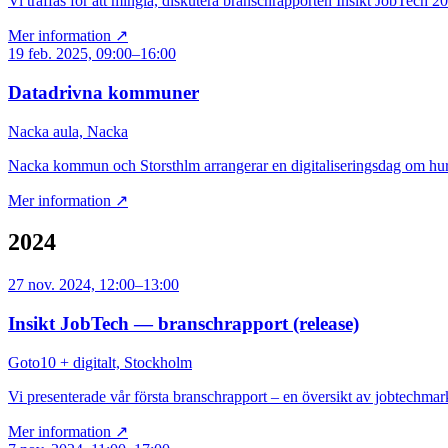
Vi träffas för att mingla, diskutera branschrapporten Insikt JobTech 
Mer information ↗
19 feb. 2025, 09:00–16:00
Datadrivna kommuner
Nacka aula, Nacka
Nacka kommun och Storsthlm arrangerar en digitaliseringsdag om hu
Mer information ↗
2024
27 nov. 2024, 12:00–13:00
Insikt JobTech — branschrapport (release)
Goto10 + digitalt, Stockholm
Vi presenterade vår första branschrapport – en översikt av jobtechmar
Mer information ↗