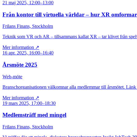
21 maj 2025, 12:00–13:00
Från kontor till virtuella världar – hur XR omform
Frilans Finans, Stockholm
Teknik som VR och AR – tillsammans kallat XR – tar klivet från spelvä
Mer information ↗
16 apr. 2025, 16:00–16:40
Årsmöte 2025
Web-möte
Branschorganisationen välkomnar alla medlemmar till årsmötet. Länk
Mer information ↗
19 mars 2025, 17:00–18:30
Medlemsträff med mingel
Frilans Finans, Stockholm