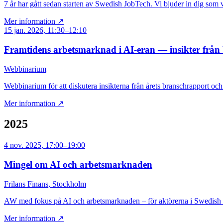
7 år har gått sedan starten av Swedish JobTech. Vi bjuder in dig som v
Mer information ↗
15 jan. 2026, 11:30–12:10
Framtidens arbetsmarknad i AI-eran — insikter från
Webbinarium
Webbinarium för att diskutera insikterna från årets branschrapport 
Mer information ↗
2025
4 nov. 2025, 17:00–19:00
Mingel om AI och arbetsmarknaden
Frilans Finans, Stockholm
AW med fokus på AI och arbetsmarknaden – för aktörerna i Swedish
Mer information ↗