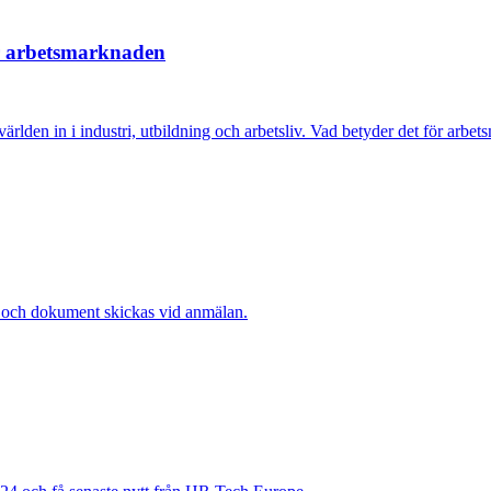
ar arbetsmarknaden
rlden in i industri, utbildning och arbetsliv. Vad betyder det för arbe
 och dokument skickas vid anmälan.