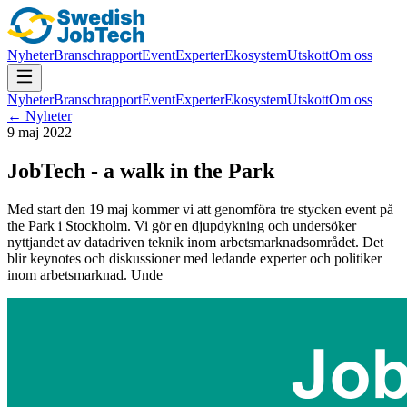
Nyheter
Branschrapport
Event
Experter
Ekosystem
Utskott
Om oss
Nyheter
Branschrapport
Event
Experter
Ekosystem
Utskott
Om oss
← Nyheter
9 maj 2022
JobTech - a walk in the Park
Med start den 19 maj kommer vi att genomföra tre stycken event på
the Park i Stockholm. Vi gör en djupdykning och undersöker
nyttjandet av datadriven teknik inom arbetsmarknadsområdet. Det
blir keynotes och diskussioner med ledande experter och politiker
inom arbetsmarknad. Unde