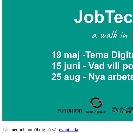
Läs mer och anmäl dig på vår
event-sida