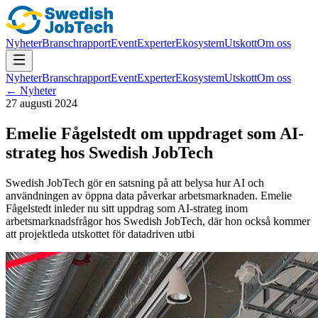
Nyheter
Branschrapport
Event
Experter
Ekosystem
Utskott
Om oss
Nyheter
Branschrapport
Event
Experter
Ekosystem
Utskott
Om oss
← Nyheter
27 augusti 2024
Emelie Fågelstedt om uppdraget som AI-
strateg hos Swedish JobTech
Swedish JobTech gör en satsning på att belysa hur AI och
användningen av öppna data påverkar arbetsmarknaden. Emelie
Fågelstedt inleder nu sitt uppdrag som AI-strateg inom
arbetsmarknadsfrågor hos Swedish JobTech, där hon också kommer
att projektleda utskottet för datadriven utbi