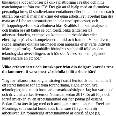
tillgängliga jobbannonser på olika plattformar i realtid och hitta
matchningar utifrån ens CV. Det går att få hjälp med att formulera
personliga brev, få studierekommendationer eller bolla med en coach
utifrån önskemål man har kring det egna arbetslivet. Företag kan dra
nytta av AI för att automatisera initiala urvalsprocesser, och
förhoppningsvis också eliminera bias.Realtidsdata kan analyseras
och hjälpa oss att bättre se och förstå olika tendenser på
arbetsmarknaden, exempelvis kopplat till arbetslöshet eller
efterfrågan på vissa kompetenser i nutid och framtid. Vi kan även
skapa smartare digitala läromedel som anpassas efter varje individs
inlärningsförmåga. Samhället förändras snabbt till följd av den
teknologiska utvecklingen, och här ska AI ses som en hjälpande
hand snarare än ett hot.”
Vilka erfarenheter och kunskaper från din tidigare karriär tror
du kommer att vara mest värdefulla i ditt arbete här?
“Jag har frilansat som digital strateg i snart femton år och alltid haft
ett starkt intresse för att följa förändringar, signaler och nya
teknologier, inte minst inom arbetsmarknadsfrågor. Jag har varit med
och drivit nätverket Svenska Nomader sedan 2017 för att följa och
förstå inverkan av en arbetsmarknad där fler jobbar på distans.
Sedan förra året är jag med och arrangerar meetup-serien Freelance
Mornings som samlat hundratals frilansare i frågor som rör
arbetslivet. En föränderlig arbetsmarknad är också något jag