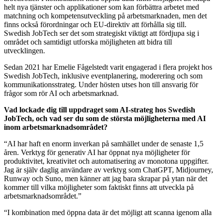
helt nya tjänster och applikationer som kan förbättra arbetet med
matchning och kompetensutveckling på arbetsmarknaden, men det
finns också förordningar och EU-direktiv att förhålla sig till.
Swedish JobTech ser det som strategiskt viktigt att fördjupa sig i
området och samtidigt utforska möjligheten att bidra till
utvecklingen.
Sedan 2021 har Emelie Fågelstedt varit engagerad i flera projekt hos
Swedish JobTech, inklusive eventplanering, moderering och som
kommunikationsstrateg. Under hösten utses hon till ansvarig för
frågor som rör AI och arbetsmarknad.
Vad lockade dig till uppdraget som AI-strateg hos Swedish
JobTech, och vad ser du som de största möjligheterna med AI
inom arbetsmarknadsområdet?
“AI har haft en enorm inverkan på samhället under de senaste 1,5
åren. Verktyg för generativ AI har öppnat nya möjligheter för
produktivitet, kreativitet och automatisering av monotona uppgifter.
Jag är själv daglig användare av verktyg som ChatGPT, Midjourney,
Runway och Suno, men känner att jag bara skrapar på ytan när det
kommer till vilka möjligheter som faktiskt finns att utveckla på
arbetsmarknadsområdet.”
“I kombination med öppna data är det möjligt att scanna igenom alla