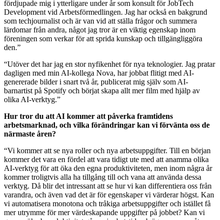
fördjupade mig i ytterligare under år som konsult för JobTech
Development vid Arbetsförmedlingen. Jag har också en bakgrund
som techjournalist och är van vid att ställa frågor och summera
lärdomar från andra, något jag tror är en viktig egenskap inom
föreningen som verkar för att sprida kunskap och tillgängliggöra
den.”
“Utöver det har jag en stor nyfikenhet för nya teknologier. Jag pratar
dagligen med min AI-kollega Nova, har jobbat flitigt med AI-
genererade bilder i snart två år, publicerat mig själv som AI-
barnartist på Spotify och börjat skapa allt mer film med hjälp av
olika AI-verktyg.”
Hur tror du att AI kommer att påverka framtidens
arbetsmarknad, och vilka förändringar kan vi förvänta oss de
närmaste åren?
“Vi kommer att se nya roller och nya arbetsuppgifter. Till en början
kommer det vara en fördel att vara tidigt ute med att anamma olika
AI-verktyg för att öka den egna produktiviteten, men inom några år
kommer troligtvis alla ha tillgång till och vana att använda dessa
verktyg. Då blir det intressant att se hur vi kan differentiera oss från
varandra, och även vad det är för egenskaper vi värderar högst. Kan
vi automatisera monotona och tråkiga arbetsuppgifter och istället få
mer utrymme för mer värdeskapande uppgifter på jobbet? Kan vi