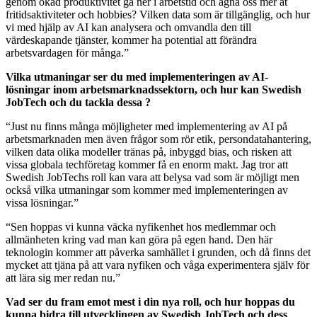
genom ökad produktivitet gå ner i arbetstid och ägna oss mer åt
fritidsaktiviteter och hobbies? Vilken data som är tillgänglig, och hur
vi med hjälp av AI kan analysera och omvandla den till
värdeskapande tjänster, kommer ha potential att förändra
arbetsvardagen för många.”
Vilka utmaningar ser du med implementeringen av AI-
lösningar inom arbetsmarknadssektorn, och hur kan Swedish
JobTech och du tackla dessa ?
“Just nu finns många möjligheter med implementering av AI på
arbetsmarknaden men även frågor som rör etik, persondatahantering,
vilken data olika modeller tränas på, inbyggd bias, och risken att
vissa globala techföretag kommer få en enorm makt. Jag tror att
Swedish JobTechs roll kan vara att belysa vad som är möjligt men
också vilka utmaningar som kommer med implementeringen av
vissa lösningar.”
“Sen hoppas vi kunna väcka nyfikenhet hos medlemmar och
allmänheten kring vad man kan göra på egen hand. Den här
teknologin kommer att påverka samhället i grunden, och då finns det
mycket att tjäna på att vara nyfiken och våga experimentera själv för
att lära sig mer redan nu.”
Vad ser du fram emot mest i din nya roll, och hur hoppas du
kunna bidra till utvecklingen av Swedish JobTech och dess