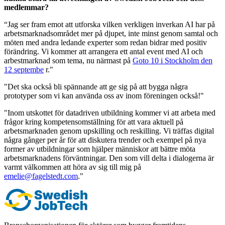
medlemmar?
“Jag ser fram emot att utforska vilken verkligen inverkan AI har på
arbetsmarknadsområdet mer på djupet, inte minst genom samtal och
möten med andra ledande experter som redan bidrar med positiv
förändring. Vi kommer att arrangera ett antal event med AI och
arbestmarknad som tema, nu närmast på
Goto 10 i Stockholm den
12 septembe
r."
"Det ska också bli spännande att ge sig på att bygga några
prototyper som vi kan använda oss av inom föreningen också!"
"Inom utskottet för datadriven utbildning kommer vi att arbeta med
frågor kring kompetensomställning för att vara aktuell på
arbetsmarknaden genom upskilling och reskilling. Vi träffas digital
några gånger per år för att diskutera trender och exempel på nya
former av utbildningar som hjälper människor att bättre möta
arbetsmarknadens förväntningar. Den som vill delta i dialogerna är
varmt välkommen att höra av sig till mig på
emelie@fagelstedt.com
."