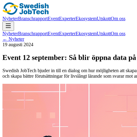
Nyheter
Branschrapport
Event
Experter
Ekosystem
Utskott
Om oss
Nyheter
Branschrapport
Event
Experter
Ekosystem
Utskott
Om oss
← Nyheter
19 augusti 2024
Event 12 september: Så blir öppna data p
Swedish JobTech bjuder in till en dialog om hur möjligheten att skap
och skapa bättre förutsättningar för livslångt lärande som svarar mot a