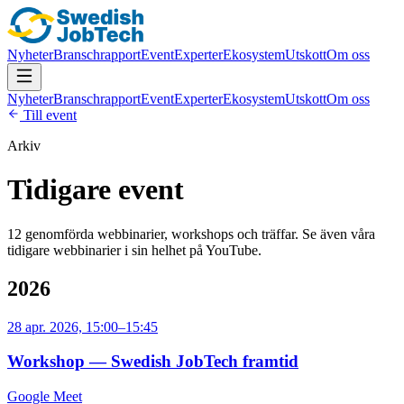
Nyheter
Branschrapport
Event
Experter
Ekosystem
Utskott
Om oss
Nyheter
Branschrapport
Event
Experter
Ekosystem
Utskott
Om oss
Till event
Arkiv
Tidigare event
12
genomförda webbinarier, workshops och träffar. Se även våra
tidigare webbinarier i sin helhet på YouTube.
2026
28 apr. 2026, 15:00–15:45
Workshop — Swedish JobTech framtid
Google Meet