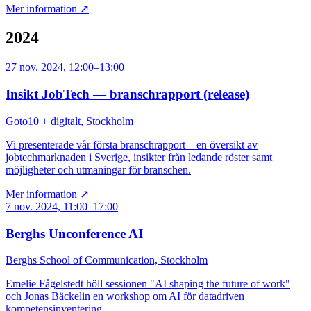
Mer information ↗
2024
27 nov. 2024, 12:00–13:00
Insikt JobTech — branschrapport (release)
Goto10 + digitalt, Stockholm
Vi presenterade vår första branschrapport – en översikt av
jobtechmarknaden i Sverige, insikter från ledande röster samt
möjligheter och utmaningar för branschen.
Mer information ↗
7 nov. 2024, 11:00–17:00
Berghs Unconference AI
Berghs School of Communication, Stockholm
Emelie Fågelstedt höll sessionen "AI shaping the future of work"
och Jonas Bäckelin en workshop om AI för datadriven
kompetensinventering.