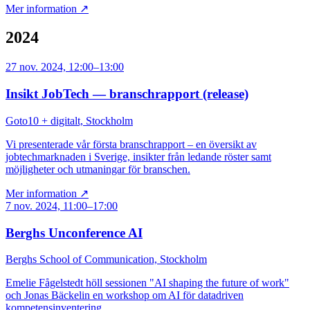
Mer information ↗
2024
27 nov. 2024, 12:00–13:00
Insikt JobTech — branschrapport (release)
Goto10 + digitalt, Stockholm
Vi presenterade vår första branschrapport – en översikt av
jobtechmarknaden i Sverige, insikter från ledande röster samt
möjligheter och utmaningar för branschen.
Mer information ↗
7 nov. 2024, 11:00–17:00
Berghs Unconference AI
Berghs School of Communication, Stockholm
Emelie Fågelstedt höll sessionen "AI shaping the future of work"
och Jonas Bäckelin en workshop om AI för datadriven
kompetensinventering.