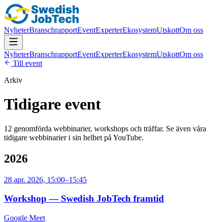
Nyheter
Branschrapport
Event
Experter
Ekosystem
Utskott
Om oss
Nyheter
Branschrapport
Event
Experter
Ekosystem
Utskott
Om oss
Till event
Arkiv
Tidigare event
12
genomförda webbinarier, workshops och träffar. Se även våra
tidigare webbinarier i sin helhet på YouTube.
2026
28 apr. 2026, 15:00–15:45
Workshop — Swedish JobTech framtid
Google Meet