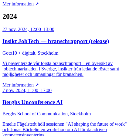
Mer information ↗
2024
27 nov. 2024, 12:00–13:00
Insikt JobTech — branschrapport (release)
Goto10 + digitalt, Stockholm
Vi presenterade vår första branschrapport – en översikt av
jobtechmarknaden i Sverige, insikter från ledande röster samt
möjligheter och utmaningar för branschen.
Mer information ↗
7 nov. 2024, 11:00–17:00
Berghs Unconference AI
Berghs School of Communication, Stockholm
Emelie Fågelstedt höll sessionen "AI shaping the future of work"
och Jonas Bäckelin en workshop om AI för datadriven
kompetensinventering.