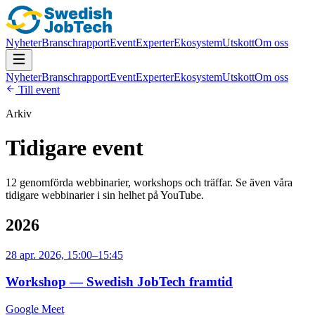
Nyheter
Branschrapport
Event
Experter
Ekosystem
Utskott
Om oss
Nyheter
Branschrapport
Event
Experter
Ekosystem
Utskott
Om oss
Till event
Arkiv
Tidigare event
12
genomförda webbinarier, workshops och träffar. Se även våra
tidigare webbinarier i sin helhet på YouTube.
2026
28 apr. 2026, 15:00–15:45
Workshop — Swedish JobTech framtid
Google Meet