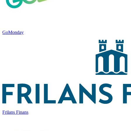
GoMonday
Frilans Finans