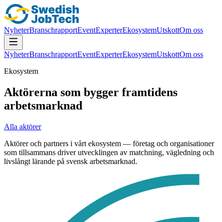
Nyheter
Branschrapport
Event
Experter
Ekosystem
Utskott
Om oss
Nyheter
Branschrapport
Event
Experter
Ekosystem
Utskott
Om oss
Ekosystem
Aktörerna som bygger framtidens
arbetsmarknad
Alla aktörer
Aktörer och partners i vårt ekosystem — företag och organisationer
som tillsammans driver utvecklingen av matchning, vägledning och
livslångt lärande på svensk arbetsmarknad.