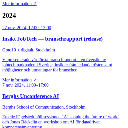
Mer information ↗
2024
27 nov. 2024, 12:00–13:00
Insikt JobTech — branschrapport (release)
Goto10 + digitalt, Stockholm
Vi presenterade vår första branschrapport – en översikt av
jobtechmarknaden i Sverige, insikter från ledande röster samt
möjligheter och utmaningar för branschen.
Mer information ↗
7 nov. 2024, 11:00–17:00
Berghs Unconference AI
Berghs School of Communication, Stockholm
Emelie Fågelstedt höll sessionen "AI shaping the future of work"
och Jonas Bäckelin en workshop om AI för datadriven
kompetensinventering.