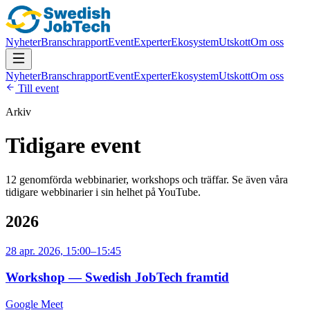
Nyheter
Branschrapport
Event
Experter
Ekosystem
Utskott
Om oss
Nyheter
Branschrapport
Event
Experter
Ekosystem
Utskott
Om oss
Till event
Arkiv
Tidigare event
12
genomförda webbinarier, workshops och träffar. Se även våra
tidigare webbinarier i sin helhet på YouTube.
2026
28 apr. 2026, 15:00–15:45
Workshop — Swedish JobTech framtid
Google Meet