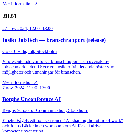
Mer information ↗
2024
27 nov. 2024, 12:00–13:00
Insikt JobTech — branschrapport (release)
Goto10 + digitalt, Stockholm
Vi presenterade vår första branschrapport – en översikt av
jobtechmarknaden i Sverige, insikter från ledande röster samt
möjligheter och utmaningar för branschen.
Mer information ↗
7 nov. 2024, 11:00–17:00
Berghs Unconference AI
Berghs School of Communication, Stockholm
Emelie Fågelstedt höll sessionen "AI shaping the future of work"
och Jonas Bäckelin en workshop om AI för datadriven
kompetensinventering.