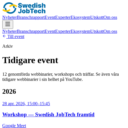
Nyheter
Branschrapport
Event
Experter
Ekosystem
Utskott
Om oss
Nyheter
Branschrapport
Event
Experter
Ekosystem
Utskott
Om oss
Till event
Arkiv
Tidigare event
12
genomförda webbinarier, workshops och träffar. Se även våra
tidigare webbinarier i sin helhet på YouTube.
2026
28 apr. 2026, 15:00–15:45
Workshop — Swedish JobTech framtid
Google Meet