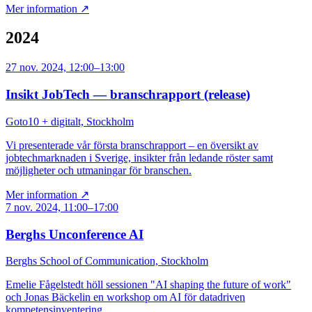
Mer information ↗
2024
27 nov. 2024, 12:00–13:00
Insikt JobTech — branschrapport (release)
Goto10 + digitalt, Stockholm
Vi presenterade vår första branschrapport – en översikt av
jobtechmarknaden i Sverige, insikter från ledande röster samt
möjligheter och utmaningar för branschen.
Mer information ↗
7 nov. 2024, 11:00–17:00
Berghs Unconference AI
Berghs School of Communication, Stockholm
Emelie Fågelstedt höll sessionen "AI shaping the future of work"
och Jonas Bäckelin en workshop om AI för datadriven
kompetensinventering.