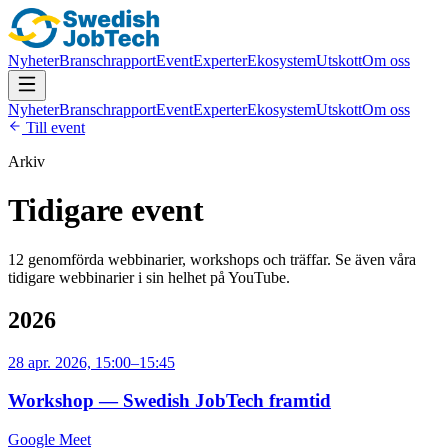
Nyheter
Branschrapport
Event
Experter
Ekosystem
Utskott
Om oss
Nyheter
Branschrapport
Event
Experter
Ekosystem
Utskott
Om oss
Till event
Arkiv
Tidigare event
12
genomförda webbinarier, workshops och träffar. Se även våra
tidigare webbinarier i sin helhet på YouTube.
2026
28 apr. 2026, 15:00–15:45
Workshop — Swedish JobTech framtid
Google Meet