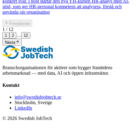
konkret svar. I höst startar den nya YH-kursen HR-analys med AI-
stöd, som ger HR-personal kompetens att analysera, förstå och
använda sin organisation
Föregående
1
/
12
…
1
2
12
Nästa
Branschorganisationen för aktörer som bygger framtidens
arbetsmarknad — med data, AI och öppen infrastruktur.
Kontakt
info@swedishjobtech.se
Stockholm, Sverige
LinkedIn
©
2026
Swedish JobTech