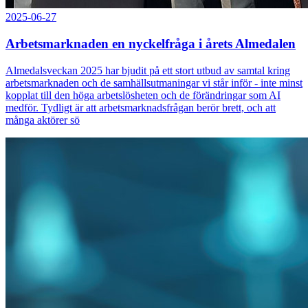
2025-06-27
Arbetsmarknaden en nyckelfråga i årets Almedalen
Almedalsveckan 2025 har bjudit på ett stort utbud av samtal kring
arbetsmarknaden och de samhällsutmaningar vi står inför - inte minst
kopplat till den höga arbetslösheten och de förändringar som AI
medför. Tydligt är att arbetsmarknadsfrågan berör brett, och att
många aktörer sö