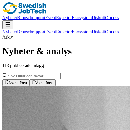
Nyheter
Branschrapport
Event
Experter
Ekosystem
Utskott
Om oss
Nyheter
Branschrapport
Event
Experter
Ekosystem
Utskott
Om oss
Arkiv
Nyheter & analys
113 publicerade inlägg
Nyast först
Äldst först