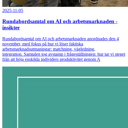
2025-11-05
Rundabordsamtal om AI och arbetsmarknaden -
insikter
Rundabordsamtal om AI och arbetsmarknaden anordnades den 4
november, med fokus på hur vi löser faktiska
arbetsmarknadsutmaningar: matchning, vägledning,
integration. Samtalen tog avstamp i frågeställningen: hur tar vi steget
från att höja enskilda individers produktivitet genom A