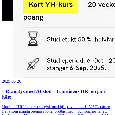
2025-06-26
HR-analys med AI-stöd – framtidens HR börjar i
höst
Hur kan HR bli mer strategisk med hjälp av data och AI? Det är en
fråga som många organisationer brottas med – och som nu får ett