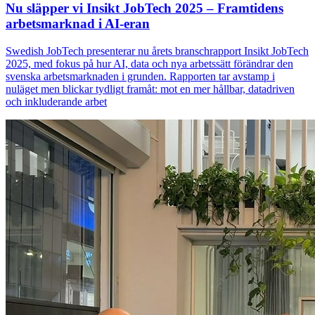
Nu släpper vi Insikt JobTech 2025 – Framtidens
arbetsmarknad i AI-eran
Swedish JobTech presenterar nu årets branschrapport Insikt JobTech
2025, med fokus på hur AI, data och nya arbetssätt förändrar den
svenska arbetsmarknaden i grunden. Rapporten tar avstamp i
nuläget men blickar tydligt framåt: mot en mer hållbar, datadriven
och inkluderande arbet