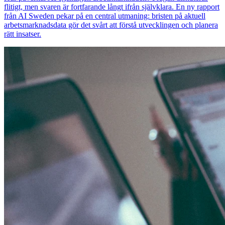
flitigt, men svaren är fortfarande långt ifrån självklara. En ny rapport
från AI Sweden pekar på en central utmaning: bristen på aktuell
arbetsmarknadsdata gör det svårt att förstå utvecklingen och planera
rätt insatser.