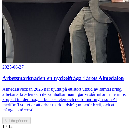
2025-06-27
Arbetsmarknaden en nyckelfråga i årets Almedalen
Almedalsveckan 2025 har bjudit på ett stort utbud av samtal kring
arbetsmarknaden och de samhällsutmaningar vi står inför - inte minst
kopplat till den höga arbetslösheten och de förändringar som AI
medför. Tydligt är att arbetsmarknadsfrågan berör brett, och att
många aktörer sö
Föregående
1
/
12