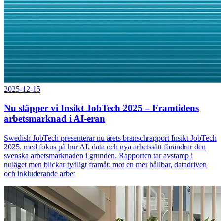
2025-12-15
Nu släpper vi Insikt JobTech 2025 – Framtidens
arbetsmarknad i AI-eran
Swedish JobTech presenterar nu årets branschrapport Insikt JobTech
2025, med fokus på hur AI, data och nya arbetssätt förändrar den
svenska arbetsmarknaden i grunden. Rapporten tar avstamp i
nuläget men blickar tydligt framåt: mot en mer hållbar, datadriven
och inkluderande arbet