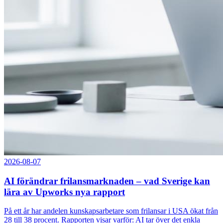
2026-08-07
AI förändrar frilansmarknaden – vad Sverige kan
lära av Upworks nya rapport
På ett år har andelen kunskapsarbetare som frilansar i USA ökat från
28 till 38 procent. Rapporten visar varför: AI tar över det enkla