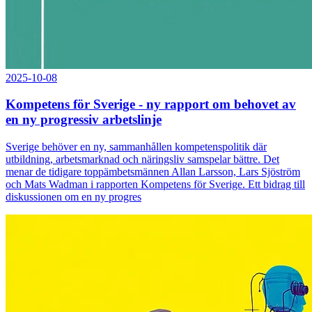
2025-10-08
Kompetens för Sverige - ny rapport om behovet av
en ny progressiv arbetslinje
Sverige behöver en ny, sammanhållen kompetenspolitik där
utbildning, arbetsmarknad och näringsliv samspelar bättre. Det
menar de tidigare toppämbetsmännen Allan Larsson, Lars Sjöström
och Mats Wadman i rapporten Kompetens för Sverige. Ett bidrag till
diskussionen om en ny progres