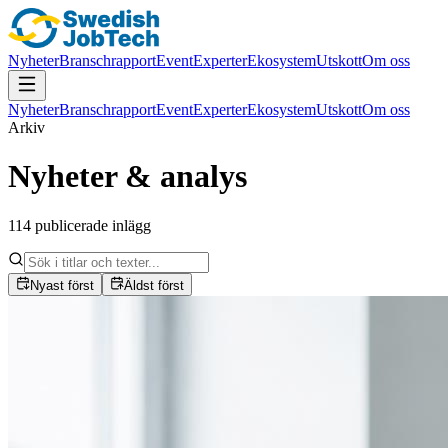
Nyheter
Branschrapport
Event
Experter
Ekosystem
Utskott
Om oss
Nyheter
Branschrapport
Event
Experter
Ekosystem
Utskott
Om oss
Arkiv
Nyheter & analys
114 publicerade inlägg
Nyast först
Äldst först