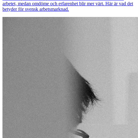
arbetet, medan omdöme och erfarenhet blir mer värt. Här är vad det
betyder för svensk arbetsmarknad.