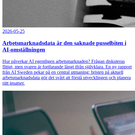
2026-05-25
Arbetsmarknadsdata är den saknade pusselbiten i
AI-omställningen
Hur påverkar AI egentligen arbetsmarknaden? Frågan diskuteras
flitigt, men svaren är fortfarande långt ifrån självklara. En ny rapport
från AI Sweden pekar på en central utmaning: bristen på aktuell
arbetsmarknadsdata gör det svårt att förstå utvecklingen och planera
rätt insatser.