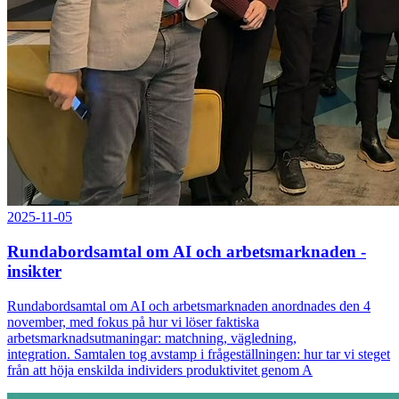
2025-11-05
Rundabordsamtal om AI och arbetsmarknaden -
insikter
Rundabordsamtal om AI och arbetsmarknaden anordnades den 4
november, med fokus på hur vi löser faktiska
arbetsmarknadsutmaningar: matchning, vägledning,
integration. Samtalen tog avstamp i frågeställningen: hur tar vi steget
från att höja enskilda individers produktivitet genom A