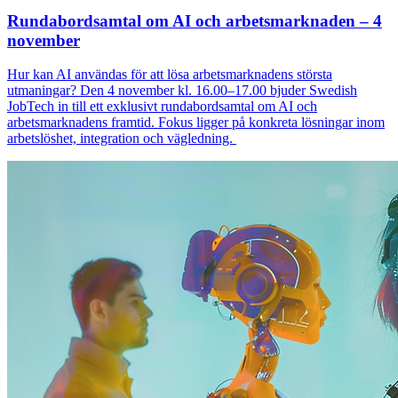
Rundabordsamtal om AI och arbetsmarknaden – 4
november
Hur kan AI användas för att lösa arbetsmarknadens största
utmaningar? Den 4 november kl. 16.00–17.00 bjuder Swedish
JobTech in till ett exklusivt rundabordsamtal om AI och
arbetsmarknadens framtid. Fokus ligger på konkreta lösningar inom
arbetslöshet, integration och vägledning.