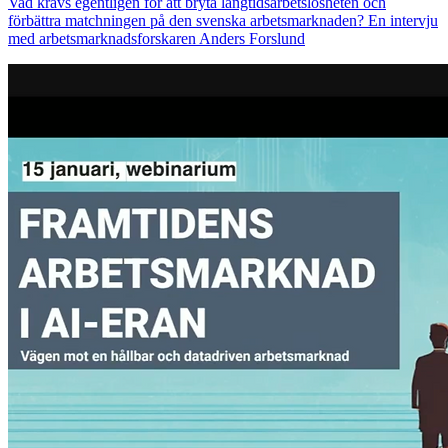
Vad krävs egentligen för att bryta långtidsarbetslösheten och
förbättra matchningen på den svenska arbetsmarknaden? En intervju
med arbetsmarknadsforskaren Anders Forslund