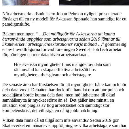
När arbetsmarknadsministern Johan Pehrson nyligen presenterade
förslaget till en ny modell för A-kassan öppnade han samtidigt för ett
paradigmskifte.
Bakom meningen “
…Det möjliggör för A-kassorna att kunna
återanvända uppgifter som arbetsgivarna sedan 2019 lämnar till
Skatteverket i arbetsgivardeklarationer varje månad …
” gömmer sig
en av huvudfrågorna för vad föreningen Swedish JobTech arbetar
för, nämligen en mer datadriven arbetsmarknad.
Hos svenska myndigheter finns mängder av data som
rätt använd kan skapa effektiva arbetssätt hos
myndigheter, arbetsgivare och arbetstagare.
De senaste åren har förståelsen för att myndigheter både kan och bör
dela data vuxit. Debatten har dock ofta handlat om att hur polis och
socialtjänst borde kunna dela data, men möjligheterna till ökad
samhällsnytta är mycket större än så. Det gäller inte minst i en
situation som präglas av hög arbetslöshet och samtidigt stor
kompetensbrist, det vill säga en dålig jobbmatchning.
Vilken data finns då att tillgå som inte används? Sedan 2019 gör
Skatteverket en månadsvis uppföljning av vilka arbetstagare som har