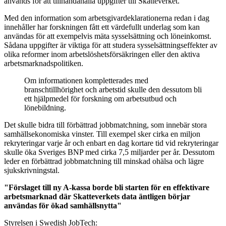
används för att tillhandahålla uppgifter till Skatteverket.
Med den information som arbetsgivardeklarationerna redan i dag
innehåller har forskningen fått ett värdefullt underlag som kan
användas för att exempelvis mäta sysselsättning och löneinkomst.
Sådana uppgifter är viktiga för att studera sysselsättningseffekter av
olika reformer inom arbetslöshetsförsäkringen eller den aktiva
arbetsmarknadspolitiken.
Om informationen kompletterades med
branschtillhörighet och arbetstid skulle den dessutom bli
ett hjälpmedel för forskning om arbetsutbud och
lönebildning.
Det skulle bidra till förbättrad jobbmatchning, som innebär stora
samhällsekonomiska vinster. Till exempel sker cirka en miljon
rekryteringar varje år och enbart en dag kortare tid vid rekryteringar
skulle öka Sveriges BNP med cirka 7,5 miljarder per år. Dessutom
leder en förbättrad jobbmatchning till minskad ohälsa och lägre
sjukskrivningstal.
"Förslaget till ny A-kassa borde bli starten för en effektivare
arbetsmarknad där Skatteverkets data äntligen börjar
användas för ökad samhällsnytta"
Styrelsen i Swedish JobTech: