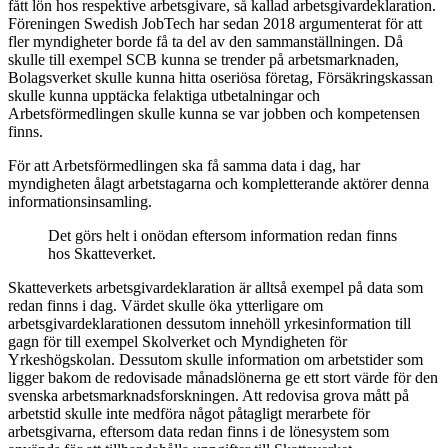
fått lön hos respektive arbetsgivare, så kallad arbetsgivardeklaration.
Föreningen Swedish JobTech har sedan 2018 argumenterat för att
fler myndigheter borde få ta del av den sammanställningen. Då
skulle till exempel SCB kunna se trender på arbetsmarknaden,
Bolagsverket skulle kunna hitta oseriösa företag, Försäkringskassan
skulle kunna upptäcka felaktiga utbetalningar och
Arbetsförmedlingen skulle kunna se var jobben och kompetensen
finns.
För att Arbetsförmedlingen ska få samma data i dag, har
myndigheten ålagt arbetstagarna och kompletterande aktörer denna
informationsinsamling.
Det görs helt i onödan eftersom information redan finns
hos Skatteverket.
Skatteverkets arbetsgivardeklaration är alltså exempel på data som
redan finns i dag. Värdet skulle öka ytterligare om
arbetsgivardeklarationen dessutom innehöll yrkesinformation till
gagn för till exempel Skolverket och Myndigheten för
Yrkeshögskolan. Dessutom skulle information om arbetstider som
ligger bakom de redovisade månadslönerna ge ett stort värde för den
svenska arbetsmarknadsforskningen. Att redovisa grova mått på
arbetstid skulle inte medföra något påtagligt merarbete för
arbetsgivarna, eftersom data redan finns i de lönesystem som