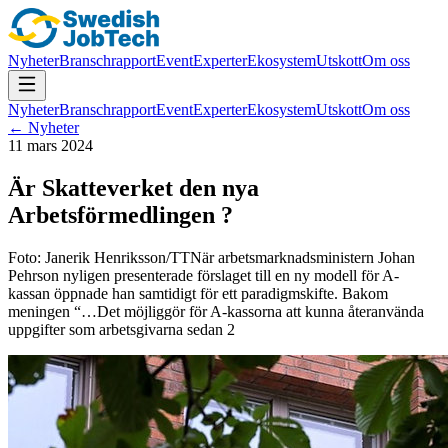
Nyheter
Branschrapport
Event
Experter
Ekosystem
Utskott
Om oss
Nyheter
Branschrapport
Event
Experter
Ekosystem
Utskott
Om oss
← Nyheter
11 mars 2024
Är Skatteverket den nya
Arbetsförmedlingen ?
Foto: Janerik Henriksson/TTNär arbetsmarknadsministern Johan
Pehrson nyligen presenterade förslaget till en ny modell för A-
kassan öppnade han samtidigt för ett paradigmskifte. Bakom
meningen “…Det möjliggör för A-kassorna att kunna återanvända
uppgifter som arbetsgivarna sedan 2