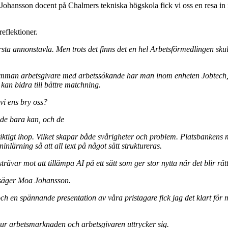
ansson docent på Chalmers tekniska högskola fick vi oss en resa in i
eflektioner.
ta annonstavla. Men trots det finns det en hel Arbetsförmedlingen skull
 samman arbetsgivare med arbetssökande har man inom enheten Jobtech
kan bidra till bättre matchning.
vi ens bry oss?
 de bara kan, och de
tigt ihop. Vilket skapar både svårigheter och problem. Platsbankens må
lärning så att all text på något sätt struktureras.
strävar mot att tillämpa AI på ett sätt som ger stor nytta när det blir rät
, säger Moa Johansson.
h en spännande presentation av våra pristagare fick jag det klart för mi
 hur arbetsmarknaden och arbetsgivaren uttrycker sig.