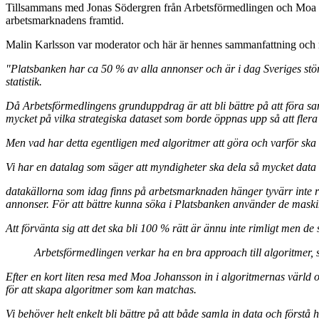
Tillsammans med Jonas Södergren från Arbetsförmedlingen och Moa Joh
arbetsmarknadens framtid.
Malin Karlsson var moderator och här är hennes sammanfattning och r
"Platsbanken har ca 50 % av alla annonser och är i dag Sveriges störs
statistik.
Då Arbetsförmedlingens grunduppdrag är att bli bättre på att föra
mycket på vilka strategiska dataset som borde öppnas upp så att flera 
Men vad har detta egentligen med algoritmer att göra och varför ska 
Vi har en datalag som säger att myndigheter ska dela så mycket data
datakällorna som idag finns på arbetsmarknaden hänger tyvärr inte rik
annonser. För att bättre kunna söka i Platsbanken använder de maskinin
Att förvänta sig att det ska bli 100 % rätt är ännu inte rimligt men de 
Arbetsförmedlingen verkar ha en bra approach till algoritmer
Efter en kort liten resa med Moa Johansson in i algoritmernas värld oc
för att skapa algoritmer som kan matchas.
Vi behöver helt enkelt bli bättre på att både samla in data och förstå