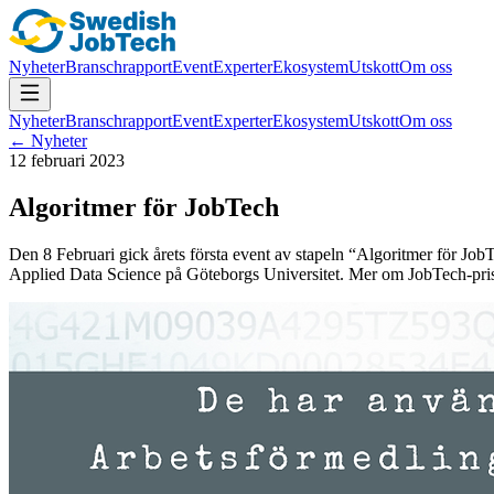
Nyheter
Branschrapport
Event
Experter
Ekosystem
Utskott
Om oss
Nyheter
Branschrapport
Event
Experter
Ekosystem
Utskott
Om oss
← Nyheter
12 februari 2023
Algoritmer för JobTech
Den 8 Februari gick årets första event av stapeln “Algoritmer för Jo
Applied Data Science på Göteborgs Universitet. Mer om JobTech-prise