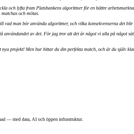
tveckla och lyfta fram Platsbankens algoritmer för en bättre arbetsmarkn
an matchas och mötas.
ill vad man bör använda aIgoritmer, och vilka konsekvenserna det blir 
örstå användandet av det. För jag tror att det är något vi alla på någo
t nya projekt! Men hur hittar du din perfekta match, och är du själv kla
nad — med data, AI och öppen infrastruktur.