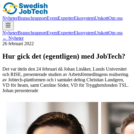
Nyheter
Branschrapport
Event
Experter
Ekosystem
Utskott
Om oss
Nyheter
Branschrapport
Event
Experter
Ekosystem
Utskott
Om oss
← Nyheter
26 februari 2022
Hur gick det (egentligen) med JobTech?
Det var titeln den 24 februari då Johan Linåker, Lunds Universitet
och RISE, presenterade studien av Arbetsförmedlingens realisering
av Jobtech-plattformen och i samtalet deltog Christian Landgren,
VD för Iteam, samt Caroline Söder, VD för Trygghetsfonden TSL.
Johan presenterade