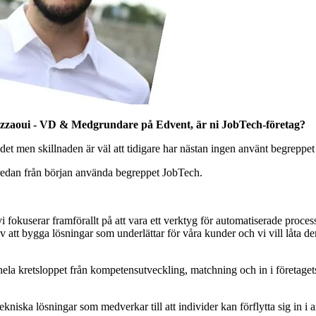
azzaoui - VD & Medgrundare på Edvent,
är ni JobTech-företag?
det men skillnaden är väl att tidigare har nästan ingen använt begreppe
tt redan från början använda begreppet JobTech.
okuserar framförallt på att vara ett verktyg för automatiserade processe
 av att bygga lösningar som underlättar för våra kunder och vi vill låta
la kretsloppet från kompetensutveckling, matchning och in i företagets p
kniska lösningar som medverkar till att individer kan förflytta sig in i a