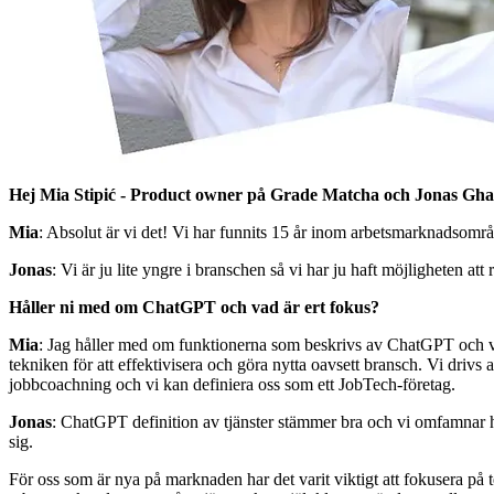
Hej
Mia Stipić - Product owner på Grade Matcha och Jonas Gh
Mia
: Absolut är vi det! Vi har funnits 15 år inom arbetsmarknadsområ
Jonas
: Vi är ju lite yngre i branschen så vi har ju haft möjligheten a
Håller ni med om ChatGPT och vad är ert fokus?
Mia
: Jag håller med om funktionerna som beskrivs av ChatGPT och vi f
tekniken för att effektivisera och göra nytta oavsett bransch. Vi drivs
jobbcoachning och vi kan definiera oss som ett JobTech-företag.
Jonas
: ChatGPT definition av tjänster stämmer bra och vi omfamnar he
sig.
För oss som är nya på marknaden har det varit viktigt att fokusera på te