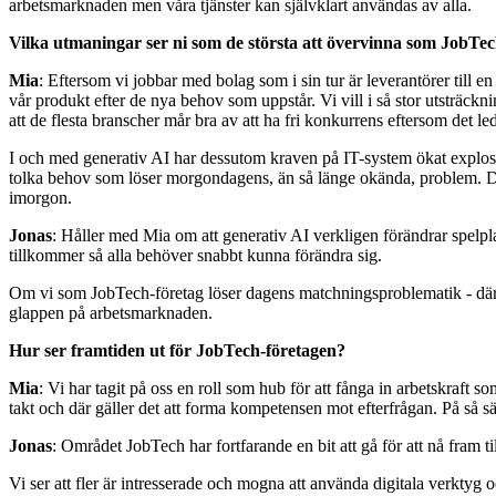
arbetsmarknaden men våra tjänster kan självklart användas av alla.
Vilka utmaningar ser ni som de största att övervinna som JobTec
Mia
: Eftersom vi jobbar med bolag som i sin tur är leverantörer till 
vår produkt efter de nya behov som uppstår. Vi vill i så stor utsträc
att de flesta branscher mår bra av att ha fri konkurrens eftersom det led
I och med generativ AI har dessutom kraven på IT-system ökat explosi
tolka behov som löser morgondagens, än så länge okända, problem. Det 
imorgon.
Jonas
: Håller med Mia om att generativ AI verkligen förändrar spelp
tillkommer så alla behöver snabbt kunna förändra sig.
Om vi som JobTech-företag löser dagens matchningsproblematik - där v
glappen på arbetsmarknaden.
Hur ser framtiden ut för JobTech-företagen?
Mia
: Vi har tagit på oss en roll som hub för att fånga in arbetskraft 
takt och där gäller det att forma kompetensen mot efterfrågan. På så sät
Jonas
: Området JobTech har fortfarande en bit att gå för att nå fr
Vi ser att fler är intresserade och mogna att använda digitala verktyg o