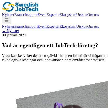
Nyheter
Branschrapport
Event
Experter
Ekosystem
Utskott
Om oss
Nyheter
Branschrapport
Event
Experter
Ekosystem
Utskott
Om oss
← Nyheter
30 januari 2024
Vad är egentligen ett JobTech-företag?
Vissa kanske tycker det är en självklarhet men ibland får vi frågan om
teknologiska lösningar och innovationer inom området för arbetskra