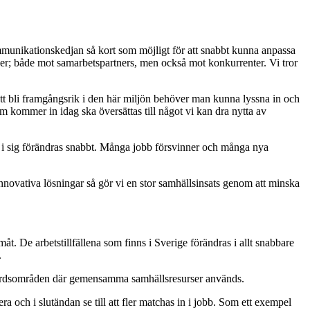
kommunikationskedjan så kort som möjligt för att snabbt kunna anpassa
ger; både mot samarbetspartners, men också mot konkurrenter. Vi tror
tt bli framgångsrik i den här miljön behöver man kunna lyssna in och
 kommer in idag ska översättas till något vi kan dra nytta av
n i sig förändras snabbt. Många jobb försvinner och många nya
novativa lösningar så gör vi en stor samhällsinsats genom att minska
åt. De arbetstillfällena som finns i Sverige förändras i allt snabbare
.
älfärdsområden där gemensamma samhällsresurser används.
ra och i slutändan se till att fler matchas in i jobb. Som ett exempel