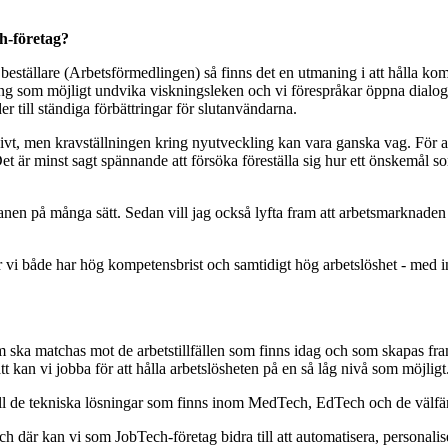
h-företag?
en beställare (Arbetsförmedlingen) så finns det en utmaning i att hålla 
kning som möjligt undvika viskningsleken och vi förespråkar öppna dialo
er till ständiga förbättringar för slutanvändarna.
vt, men kravställningen kring nyutveckling kan vara ganska vag. För a
är minst sagt spännande att försöka föreställa sig hur ett önskemål som
lanen på många sätt. Sedan vill jag också lyfta fram att arbetsmarknade
i både har hög kompetensbrist och samtidigt hög arbetslöshet - med in
som ska matchas mot de arbetstillfällen som finns idag och som skapas fram
t kan vi jobba för att hålla arbetslösheten på en så låg nivå som möjligt
am till de tekniska lösningar som finns inom MedTech, EdTech och de v
ch där kan vi som JobTech-företag bidra till att automatisera, personalise