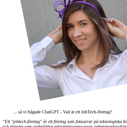
... så vi frågade ChatGPT - Vad är ett JobTech-företag?
“Ett "jobtech-företag" är ett företag som fokuserar på teknologiska l
och tjänster som underlättar rekryteringsprocesser, arbetsmarknadsi