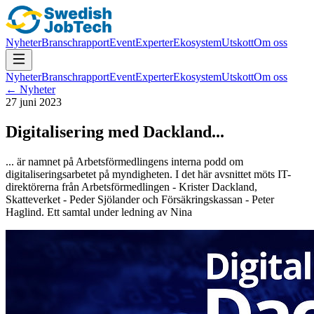
Nyheter
Branschrapport
Event
Experter
Ekosystem
Utskott
Om oss
Nyheter
Branschrapport
Event
Experter
Ekosystem
Utskott
Om oss
← Nyheter
27 juni 2023
Digitalisering med Dackland...
... är namnet på Arbetsförmedlingens interna podd om
digitaliseringsarbetet på myndigheten. I det här avsnittet möts IT-
direktörerna från Arbetsförmedlingen - Krister Dackland,
Skatteverket - Peder Sjölander och Försäkringskassan - Peter
Haglind. Ett samtal under ledning av Nina