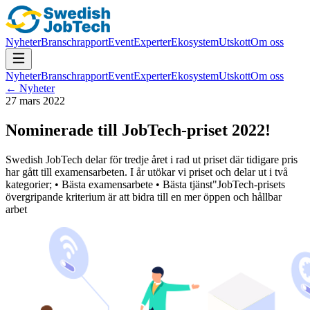
Nyheter
Branschrapport
Event
Experter
Ekosystem
Utskott
Om oss
Nyheter
Branschrapport
Event
Experter
Ekosystem
Utskott
Om oss
← Nyheter
27 mars 2022
Nominerade till JobTech-priset 2022!
Swedish JobTech delar för tredje året i rad ut priset där tidigare pris
har gått till examensarbeten. I år utökar vi priset och delar ut i två
kategorier; • Bästa examensarbete • Bästa tjänst"JobTech-prisets
övergripande kriterium är att bidra till en mer öppen och hållbar
arbet