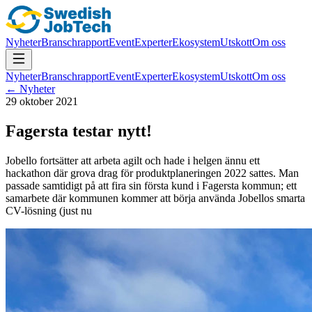
Nyheter
Branschrapport
Event
Experter
Ekosystem
Utskott
Om oss
Nyheter
Branschrapport
Event
Experter
Ekosystem
Utskott
Om oss
← Nyheter
29 oktober 2021
Fagersta testar nytt!
Jobello fortsätter att arbeta agilt och hade i helgen ännu ett
hackathon där grova drag för produktplaneringen 2022 sattes. Man
passade samtidigt på att fira sin första kund i Fagersta kommun; ett
samarbete där kommunen kommer att börja använda Jobellos smarta
CV-lösning (just nu